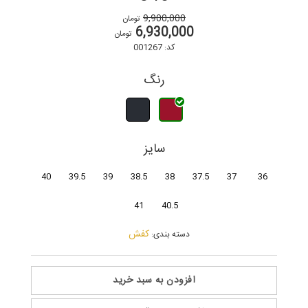
9,900,000
تومان
6,930,000
تومان
کد: 001267
رنگ
سایز
40
39.5
39
38.5
38
37.5
37
36
41
40.5
کفش
دسته بندی:
افزودن به سبد خرید