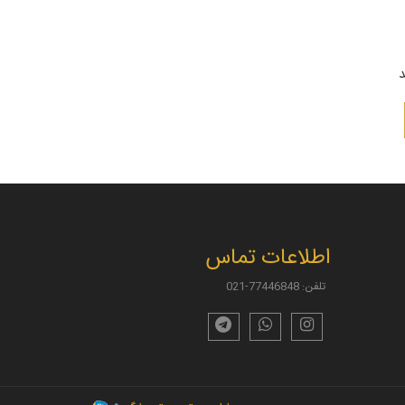
د
اطلاعات تماس
تلفن: 77446848-021