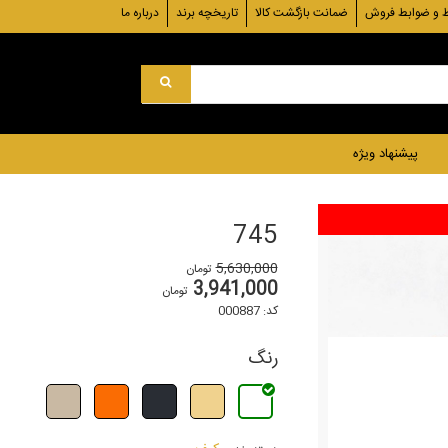
 و ضوابط فروش
ضمانت بازگشت کالا
تاریخچه برند
درباره ما
پیشنهاد ویژه
745
5,630,000
تومان
3,941,000
تومان
کد: 000887
رنگ