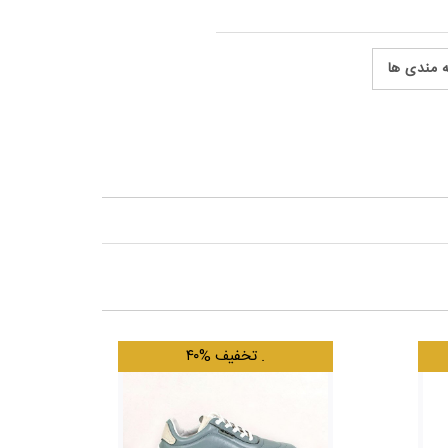
ه مندی ها
.
۴۰% تخفیف